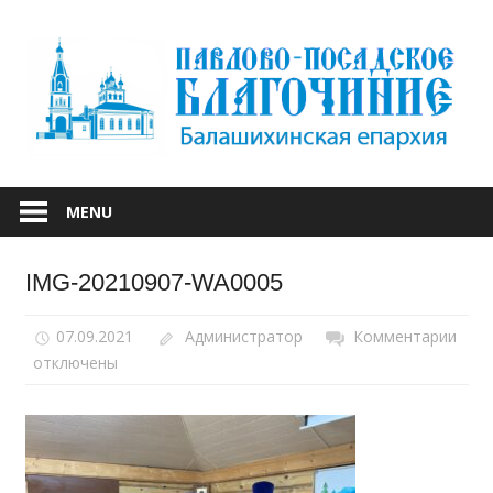
Skip
to
content
БАЛАШИХИНСКОЙ ЕПАРХИИ
ПАВЛОВО-
MENU
ПОСАДСКОЕ
IMG-20210907-WA0005
БЛАГОЧИНИЕ
07.09.2021
Администратор
Комментарии
к
отключены
запи
IMG-
2021
WA0