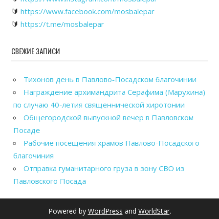
🔰
https://www.facebook.com/mosbalepar
🔰
https://t.me/mosbalepar
СВЕЖИЕ ЗАПИСИ
Тихонов день в Павлово-Посадском благочинии
Награждение архимандрита Серафима (Марухина)
по случаю 40-летия священнической хиротонии
Общегородской выпускной вечер в Павловском
Посаде
Рабочие посещения храмов Павлово-Посадского
благочиния
Отправка гуманитарного груза в зону СВО из
Павловского Посада
Powered by
WordPress
and
WorldStar
.