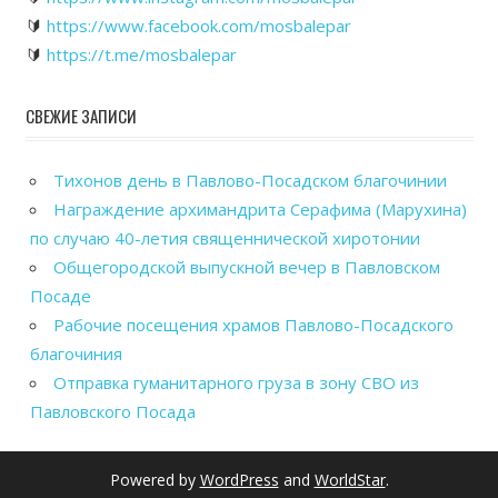
🔰
https://www.facebook.com/mosbalepar
🔰
https://t.me/mosbalepar
СВЕЖИЕ ЗАПИСИ
Тихонов день в Павлово-Посадском благочинии
Награждение архимандрита Серафима (Марухина)
по случаю 40-летия священнической хиротонии
Общегородской выпускной вечер в Павловском
Посаде
Рабочие посещения храмов Павлово-Посадского
благочиния
Отправка гуманитарного груза в зону СВО из
Павловского Посада
Powered by
WordPress
and
WorldStar
.