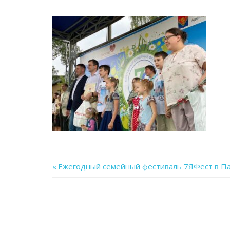
Previous
Ежегодный семейный фестиваль 7ЯФест в П
Навигация
Post:
по
записям