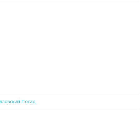
записи
tNYPSJ_-9BY
авловский Посад