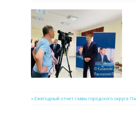
Previous
Ежегодный отчет главы городского округа П
Навигация
Post:
по
записям