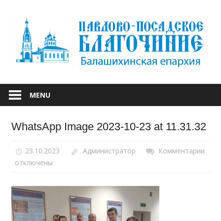
Skip
to
content
БАЛАШИХИНСКОЙ ЕПАРХИИ
ПАВЛОВО-
MENU
ПОСАДСКОЕ
WhatsApp Image 2023-10-23 at 11.31.32
БЛАГОЧИНИЕ
23.10.2023
Администратор
Комментарии
к
отключены
запи
Wha
Ima
2023
10-