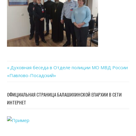
23
at
11.3
Previous
Духовная беседа в Отделе полиции МО МВД России
Навигация
«Павлово-Посадский»
Post:
по
ОФИЦИАЛЬНАЯ СТРАНИЦА БАЛАШИХИНСКОЙ ЕПАРХИИ В СЕТИ
записям
ИНТЕРНЕТ