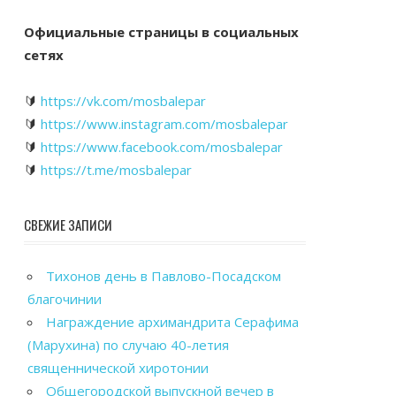
Официальные страницы в социальных
сетях
🔰
https://vk.com/mosbalepar
🔰
https://www.instagram.com/mosbalepar
🔰
https://www.facebook.com/mosbalepar
🔰
https://t.me/mosbalepar
СВЕЖИЕ ЗАПИСИ
Тихонов день в Павлово-Посадском
благочинии
Награждение архимандрита Серафима
(Марухина) по случаю 40-летия
священнической хиротонии
Общегородской выпускной вечер в