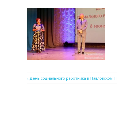
Previous
День социального работника в Павловском 
Навигация
Post:
по
записям