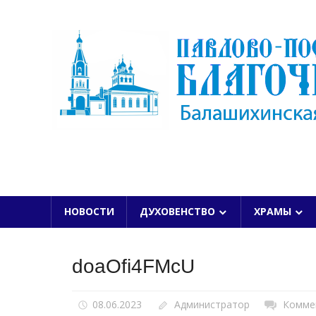
Skip
to
content
БАЛАШИХИНСКОЙ ЕПАРХИИ
НОВОСТИ
ДУХОВЕНСТВО
ХРАМЫ
doaOfi4FMcU
08.06.2023
Администратор
Комме