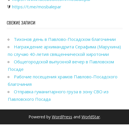
🔰
https://t.me/mosbalepar
СВЕЖИЕ ЗАПИСИ
Тихонов день в Павлово-Посадском благочинии
Награждение архимандрита Серафима (Марухина)
по случаю 40-летия священнической хиротонии
Общегородской выпускной вечер в Павловском
Посаде
Рабочие посещения храмов Павлово-Посадского
благочиния
Отправка гуманитарного груза в зону СВО из
Павловского Посада
Powered by
WordPress
and
WorldStar
.