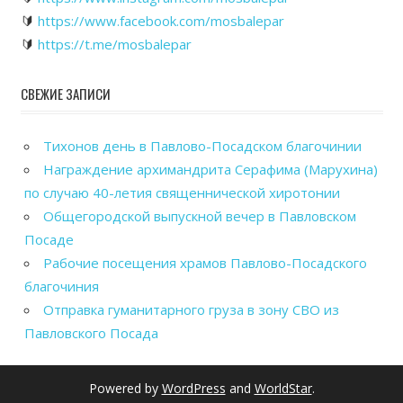
🔰
https://www.facebook.com/mosbalepar
🔰
https://t.me/mosbalepar
СВЕЖИЕ ЗАПИСИ
Тихонов день в Павлово-Посадском благочинии
Награждение архимандрита Серафима (Марухина)
по случаю 40-летия священнической хиротонии
Общегородской выпускной вечер в Павловском
Посаде
Рабочие посещения храмов Павлово-Посадского
благочиния
Отправка гуманитарного груза в зону СВО из
Павловского Посада
Powered by
WordPress
and
WorldStar
.