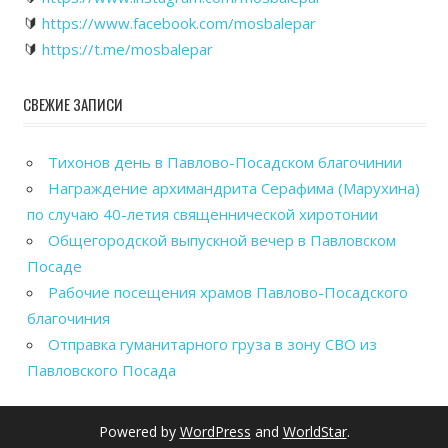
🔰
https://www.facebook.com/mosbalepar
🔰
https://t.me/mosbalepar
СВЕЖИЕ ЗАПИСИ
Тихонов день в Павлово-Посадском благочинии
Награждение архимандрита Серафима (Марухина)
по случаю 40-летия священнической хиротонии
Общегородской выпускной вечер в Павловском
Посаде
Рабочие посещения храмов Павлово-Посадского
благочиния
Отправка гуманитарного груза в зону СВО из
Павловского Посада
Powered by
WordPress
and
WorldStar
.