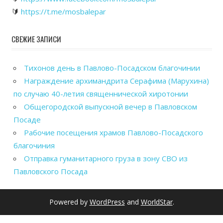
🔰
https://t.me/mosbalepar
СВЕЖИЕ ЗАПИСИ
Тихонов день в Павлово-Посадском благочинии
Награждение архимандрита Серафима (Марухина)
по случаю 40-летия священнической хиротонии
Общегородской выпускной вечер в Павловском
Посаде
Рабочие посещения храмов Павлово-Посадского
благочиния
Отправка гуманитарного груза в зону СВО из
Павловского Посада
Powered by
WordPress
and
WorldStar
.