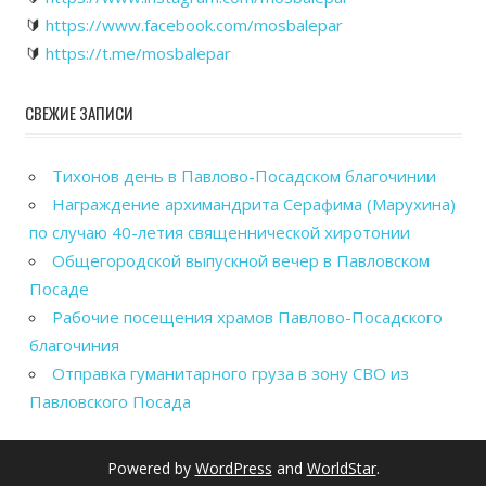
🔰
https://www.facebook.com/mosbalepar
🔰
https://t.me/mosbalepar
СВЕЖИЕ ЗАПИСИ
Тихонов день в Павлово-Посадском благочинии
Награждение архимандрита Серафима (Марухина)
по случаю 40-летия священнической хиротонии
Общегородской выпускной вечер в Павловском
Посаде
Рабочие посещения храмов Павлово-Посадского
благочиния
Отправка гуманитарного груза в зону СВО из
Павловского Посада
Powered by
WordPress
and
WorldStar
.