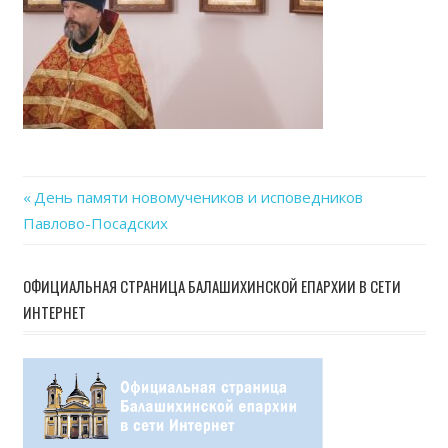
25
at
14.2
Previous
День памяти новомучеников и исповедников
Навигация
Павлово-Посадских
Post:
по
ОФИЦИАЛЬНАЯ СТРАНИЦА БАЛАШИХИНСКОЙ ЕПАРХИИ В СЕТИ
записям
ИНТЕРНЕТ