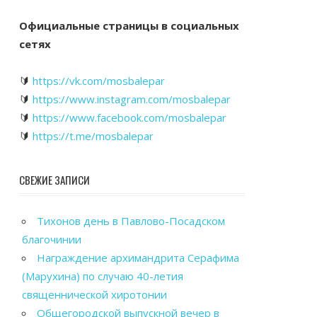
Официальные страницы в социальных
сетях
🔰
https://vk.com/mosbalepar
🔰
https://www.instagram.com/mosbalepar
🔰
https://www.facebook.com/mosbalepar
🔰
https://t.me/mosbalepar
СВЕЖИЕ ЗАПИСИ
Тихонов день в Павлово-Посадском
благочинии
Награждение архимандрита Серафима
(Марухина) по случаю 40-летия
священнической хиротонии
Общегородской выпускной вечер в