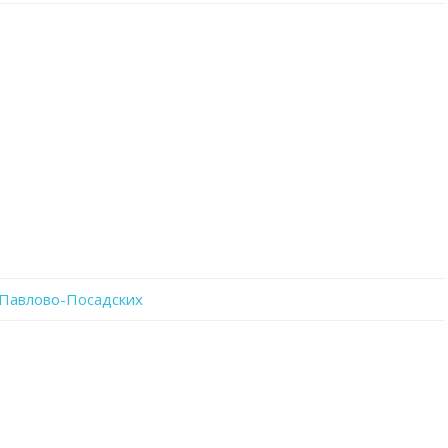
записи
IMG-
20211125-
WA0009
 Павлово-Посадских