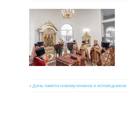
Previous
День памяти новомучеников и исповедников
Навигация
Post:
по
записям