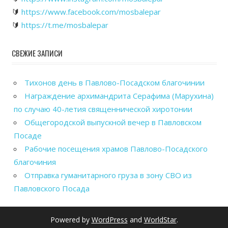
🔰
https://www.facebook.com/mosbalepar
🔰
https://t.me/mosbalepar
СВЕЖИЕ ЗАПИСИ
Тихонов день в Павлово-Посадском благочинии
Награждение архимандрита Серафима (Марухина)
по случаю 40-летия священнической хиротонии
Общегородской выпускной вечер в Павловском
Посаде
Рабочие посещения храмов Павлово-Посадского
благочиния
Отправка гуманитарного груза в зону СВО из
Павловского Посада
Powered by
WordPress
and
WorldStar
.