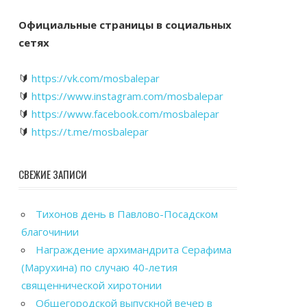
Официальные страницы в социальных
сетях
🔰
https://vk.com/mosbalepar
🔰
https://www.instagram.com/mosbalepar
🔰
https://www.facebook.com/mosbalepar
🔰
https://t.me/mosbalepar
СВЕЖИЕ ЗАПИСИ
Тихонов день в Павлово-Посадском
благочинии
Награждение архимандрита Серафима
(Марухина) по случаю 40-летия
священнической хиротонии
Общегородской выпускной вечер в