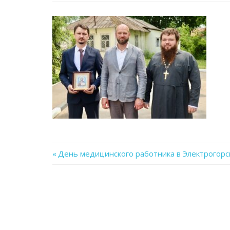
Previous
День медицинского работника в Электрогорс
Навигация
Post:
по
записям