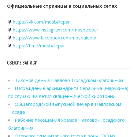
Официальные страницы в социальных сетях
🔰
https://vk.com/mosbalepar
🔰
https://www.instagram.com/mosbalepar
🔰
https://www.facebook.com/mosbalepar
🔰
https://t.me/mosbalepar
СВЕЖИЕ ЗАПИСИ
Тихонов день в Павлово-Посадском благочинии
Награждение архимандрита Серафима (Марухина)
по случаю 40-летия священнической хиротонии
Общегородской выпускной вечер в Павловском
Посаде
Рабочие посещения храмов Павлово-Посадского
благочиния
Отправка гуманитарного груза в зону СВО из