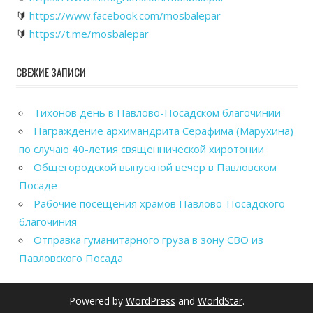
🔰
https://www.facebook.com/mosbalepar
🔰
https://t.me/mosbalepar
СВЕЖИЕ ЗАПИСИ
Тихонов день в Павлово-Посадском благочинии
Награждение архимандрита Серафима (Марухина)
по случаю 40-летия священнической хиротонии
Общегородской выпускной вечер в Павловском
Посаде
Рабочие посещения храмов Павлово-Посадского
благочиния
Отправка гуманитарного груза в зону СВО из
Павловского Посада
Powered by
WordPress
and
WorldStar
.