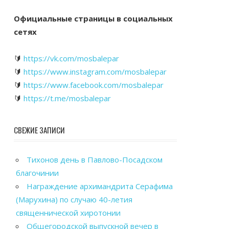
Официальные страницы в социальных
сетях
🔰
https://vk.com/mosbalepar
🔰
https://www.instagram.com/mosbalepar
🔰
https://www.facebook.com/mosbalepar
🔰
https://t.me/mosbalepar
СВЕЖИЕ ЗАПИСИ
Тихонов день в Павлово-Посадском
благочинии
Награждение архимандрита Серафима
(Марухина) по случаю 40-летия
священнической хиротонии
Общегородской выпускной вечер в