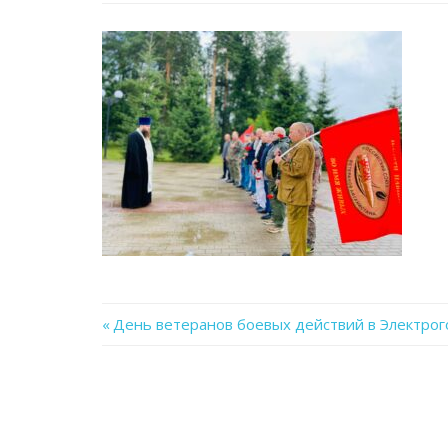
Previous
День ветеранов боевых действий в Электрог
Навигация
Post:
по
записям