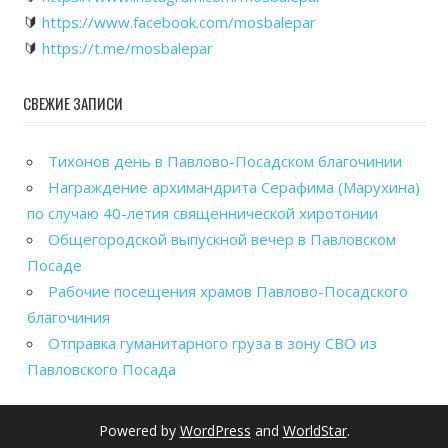
🔰
https://www.facebook.com/mosbalepar
🔰
https://t.me/mosbalepar
СВЕЖИЕ ЗАПИСИ
Тихонов день в Павлово-Посадском благочинии
Награждение архимандрита Серафима (Марухина)
по случаю 40-летия священнической хиротонии
Общегородской выпускной вечер в Павловском
Посаде
Рабочие посещения храмов Павлово-Посадского
благочиния
Отправка гуманитарного груза в зону СВО из
Павловского Посада
Powered by
WordPress
and
WorldStar
.