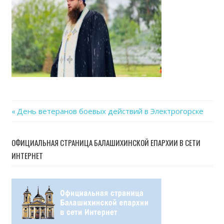
01
at
15.4
Previous
День ветеранов боевых действий в Электрогорске
Навигация
Post:
по
ОФИЦИАЛЬНАЯ СТРАНИЦА БАЛАШИХИНСКОЙ ЕПАРХИИ В СЕТИ
ИНТЕРНЕТ
записям