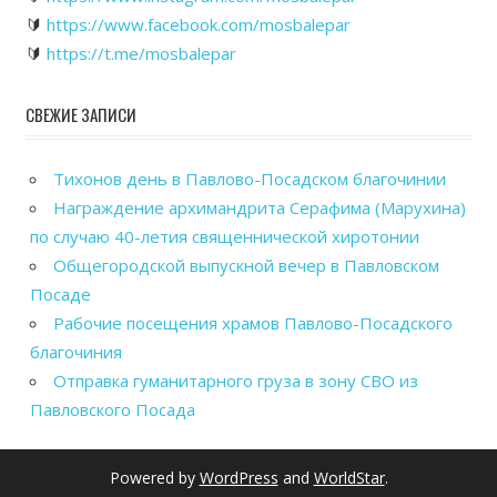
🔰
https://www.facebook.com/mosbalepar
🔰
https://t.me/mosbalepar
СВЕЖИЕ ЗАПИСИ
Тихонов день в Павлово-Посадском благочинии
Награждение архимандрита Серафима (Марухина)
по случаю 40-летия священнической хиротонии
Общегородской выпускной вечер в Павловском
Посаде
Рабочие посещения храмов Павлово-Посадского
благочиния
Отправка гуманитарного груза в зону СВО из
Павловского Посада
Powered by
WordPress
and
WorldStar
.