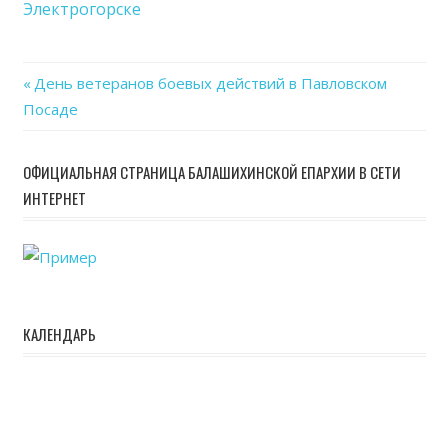
Электрогорске
дейс
в
Элек
Previous
День ветеранов боевых действий в Павловском
Навигация
Посаде
Post:
по
ОФИЦИАЛЬНАЯ СТРАНИЦА БАЛАШИХИНСКОЙ ЕПАРХИИ В СЕТИ
записям
ИНТЕРНЕТ
КАЛЕНДАРЬ