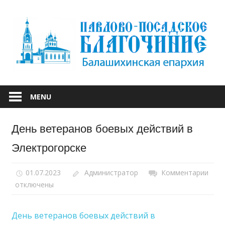
Skip
to
content
БАЛАШИХИНСКОЙ ЕПАРХИИ
ПАВЛОВО-
MENU
ПОСАДСКОЕ
День ветеранов боевых действий в
БЛАГОЧИНИЕ
Электрогорске
01.07.2023
Администратор
Комментарии
к
отключены
запи
Ден
вете
День ветеранов боевых действий в
бое