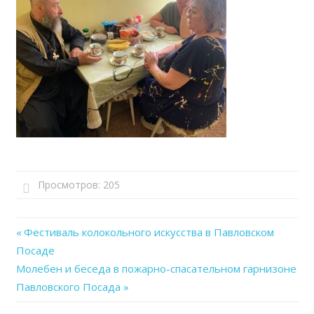
Просмотров:
205
Previous
Фестиваль колокольного искусства в Павловском
Навигация
Посаде
Post:
Next
Молебен и беседа в пожарно-спасательном гарнизоне
по
Post:
Павловского Посада
записям