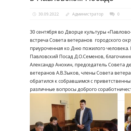
30.09.2022
Администратор
0
30 сентября во Дворце культуры «Павлово
встреча Совета ветеранов городского окр
приуроченная ко Дню пожилого человека. В
Павловский Посад Д.О.Семенов, благочин
Александр Анохин, председатель Совета де
ветеранов А.В.Зыков, члены Совета ветера
обратился к собравшимся с приветственны
различные вопросы доброго соработничес