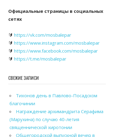
Официальные страницы в социальных
сетях
🔰
https://vk.com/mosbalepar
🔰
https://www.instagram.com/mosbalepar
🔰
https://www.facebook.com/mosbalepar
🔰
https://t.me/mosbalepar
СВЕЖИЕ ЗАПИСИ
Тихонов день в Павлово-Посадском
благочинии
Награждение архимандрита Серафима
(Марухина) по случаю 40-летия
священнической хиротонии
Общегородской выпускной вечер в