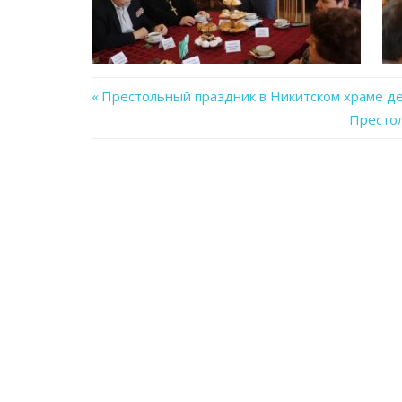
Previous
Престольный праздник в Никитском храме д
Навигация
Post:
Next
Престол
Post:
по
записям