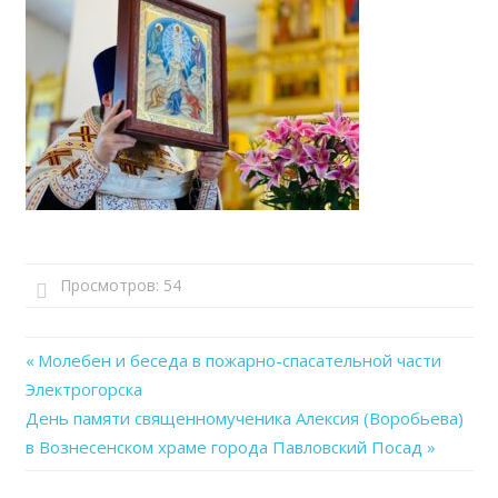
Просмотров:
54
Previous
Молебен и беседа в пожарно-спасательной части
Навигация
Электрогорска
Post:
Next
День памяти священномученика Алексия (Воробьева)
по
Post:
в Вознесенском храме города Павловский Посад
записям