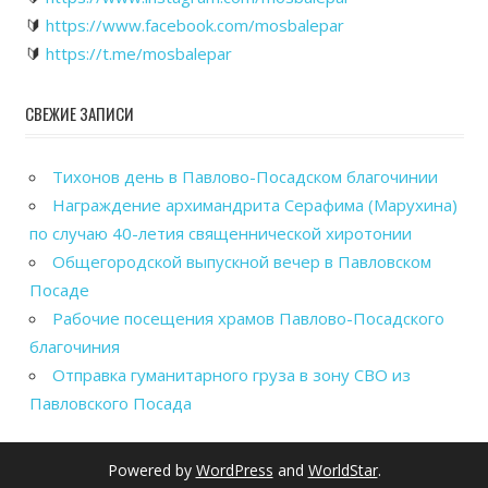
🔰
https://www.facebook.com/mosbalepar
🔰
https://t.me/mosbalepar
СВЕЖИЕ ЗАПИСИ
Тихонов день в Павлово-Посадском благочинии
Награждение архимандрита Серафима (Марухина)
по случаю 40-летия священнической хиротонии
Общегородской выпускной вечер в Павловском
Посаде
Рабочие посещения храмов Павлово-Посадского
благочиния
Отправка гуманитарного груза в зону СВО из
Павловского Посада
Powered by
WordPress
and
WorldStar
.