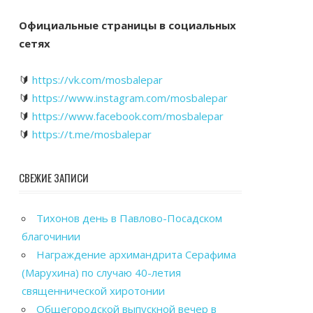
Официальные страницы в социальных
сетях
🔰
https://vk.com/mosbalepar
🔰
https://www.instagram.com/mosbalepar
🔰
https://www.facebook.com/mosbalepar
🔰
https://t.me/mosbalepar
СВЕЖИЕ ЗАПИСИ
Тихонов день в Павлово-Посадском
благочинии
Награждение архимандрита Серафима
(Марухина) по случаю 40-летия
священнической хиротонии
Общегородской выпускной вечер в