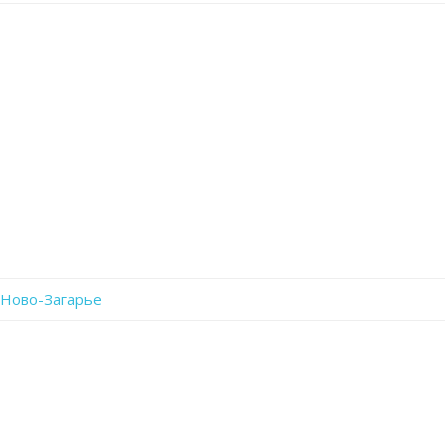
записи
IMG-
20211109-
WA0050
 Ново-Загарье