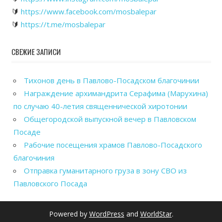
🔰
https://www.facebook.com/mosbalepar
🔰
https://t.me/mosbalepar
СВЕЖИЕ ЗАПИСИ
Тихонов день в Павлово-Посадском благочинии
Награждение архимандрита Серафима (Марухина)
по случаю 40-летия священнической хиротонии
Общегородской выпускной вечер в Павловском
Посаде
Рабочие посещения храмов Павлово-Посадского
благочиния
Отправка гуманитарного груза в зону СВО из
Павловского Посада
Powered by
WordPress
and
WorldStar
.