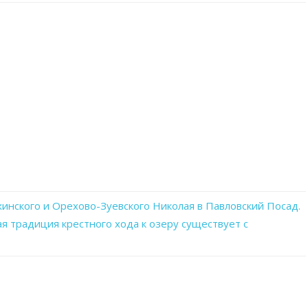
записи
nlnbJPv8WwQ
инского и Орехово-Зуевского Николая в Павловский Посад.
 традиция крестного хода к озеру существует с