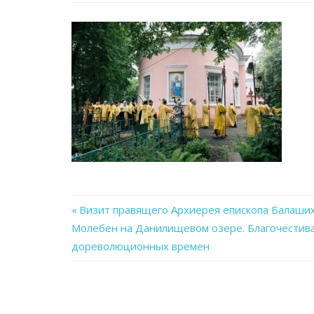
Previous
Визит правящего Архиерея епископа Балаших
Навигация
Молебен на Данилищевом озере. Благочестивая
Post:
дореволюционных времен
по
записям