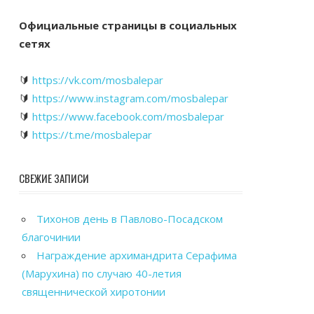
Официальные страницы в социальных
сетях
🔰
https://vk.com/mosbalepar
🔰
https://www.instagram.com/mosbalepar
🔰
https://www.facebook.com/mosbalepar
🔰
https://t.me/mosbalepar
СВЕЖИЕ ЗАПИСИ
Тихонов день в Павлово-Посадском
благочинии
Награждение архимандрита Серафима
(Марухина) по случаю 40-летия
священнической хиротонии
Общегородской выпускной вечер в