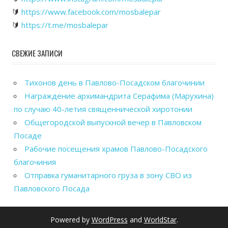
🔰
https://www.facebook.com/mosbalepar
🔰
https://t.me/mosbalepar
СВЕЖИЕ ЗАПИСИ
Тихонов день в Павлово-Посадском благочинии
Награждение архимандрита Серафима (Марухина)
по случаю 40-летия священнической хиротонии
Общегородской выпускной вечер в Павловском
Посаде
Рабочие посещения храмов Павлово-Посадского
благочиния
Отправка гуманитарного груза в зону СВО из
Павловского Посада
Powered by
WordPress
and
WorldStar
.