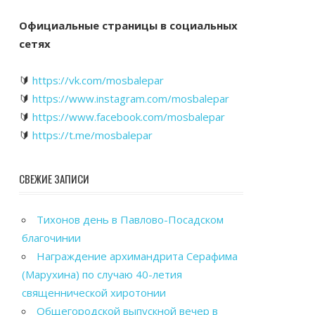
Официальные страницы в социальных
сетях
🔰
https://vk.com/mosbalepar
🔰
https://www.instagram.com/mosbalepar
🔰
https://www.facebook.com/mosbalepar
🔰
https://t.me/mosbalepar
СВЕЖИЕ ЗАПИСИ
Тихонов день в Павлово-Посадском
благочинии
Награждение архимандрита Серафима
(Марухина) по случаю 40-летия
священнической хиротонии
Общегородской выпускной вечер в