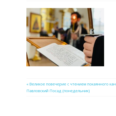
Previous
Великое повечерие с чтением покаянного кан
Навигация
Павловский Посад (понедельник)
Post:
по
записям