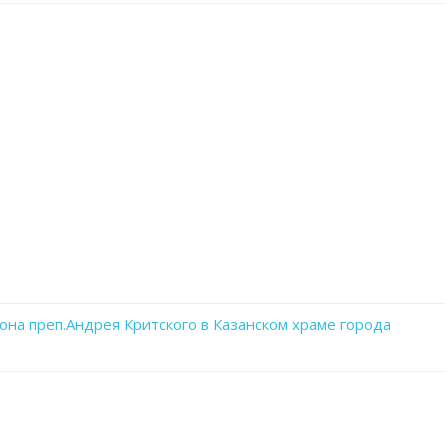
записи
WhatsApp
Image
2023-
03-
01
at
20.53.20
она преп.Андрея Критского в Казанском храме города