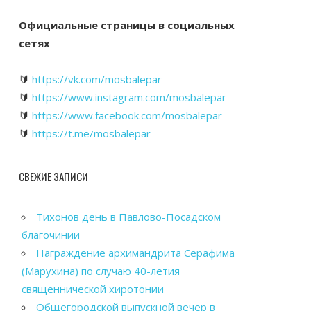
Официальные страницы в социальных
сетях
🔰
https://vk.com/mosbalepar
🔰
https://www.instagram.com/mosbalepar
🔰
https://www.facebook.com/mosbalepar
🔰
https://t.me/mosbalepar
СВЕЖИЕ ЗАПИСИ
Тихонов день в Павлово-Посадском
благочинии
Награждение архимандрита Серафима
(Марухина) по случаю 40-летия
священнической хиротонии
Общегородской выпускной вечер в