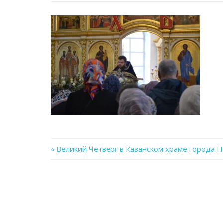
Previous
Великий Четверг в Казанском храме города 
Навигация
Post:
по
записям