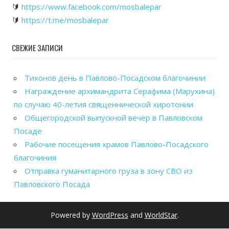
🔰
https://www.facebook.com/mosbalepar
🔰
https://t.me/mosbalepar
СВЕЖИЕ ЗАПИСИ
Тихонов день в Павлово-Посадском благочинии
Награждение архимандрита Серафима (Марухина)
по случаю 40-летия священнической хиротонии
Общегородской выпускной вечер в Павловском
Посаде
Рабочие посещения храмов Павлово-Посадского
благочиния
Отправка гуманитарного груза в зону СВО из
Павловского Посада
Powered by
WordPress
and
WorldStar
.