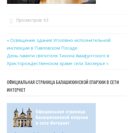
Просмотров:
63
Previous
Освящение здания Уголовно-исполнительной
Навигация
инспекции в Павловском Посаде
Post:
Next
День памяти святителя Тихона Амафунтского в
по
Post:
Христорождественском храме села Заозерье
записям
ОФИЦИАЛЬНАЯ СТРАНИЦА БАЛАШИХИНСКОЙ ЕПАРХИИ В СЕТИ
ИНТЕРНЕТ