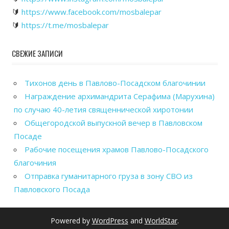
🔰
https://www.facebook.com/mosbalepar
🔰
https://t.me/mosbalepar
СВЕЖИЕ ЗАПИСИ
Тихонов день в Павлово-Посадском благочинии
Награждение архимандрита Серафима (Марухина)
по случаю 40-летия священнической хиротонии
Общегородской выпускной вечер в Павловском
Посаде
Рабочие посещения храмов Павлово-Посадского
благочиния
Отправка гуманитарного груза в зону СВО из
Павловского Посада
Powered by
WordPress
and
WorldStar
.