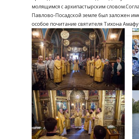
молящимся с архипастырским словом.Согл
Павлово-Посадской земле был заложен имен
особое почитание святителя Тихона Амафу