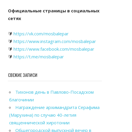
Официальные страницы в социальных
сетях
🔰
https://vk.com/mosbalepar
🔰
https://www.instagram.com/mosbalepar
🔰
https://www.facebook.com/mosbalepar
🔰
https://t.me/mosbalepar
СВЕЖИЕ ЗАПИСИ
Тихонов день в Павлово-Посадском
благочинии
Награждение архимандрита Серафима
(Марухина) по случаю 40-летия
священнической хиротонии
Общегородской выпускной вечер в