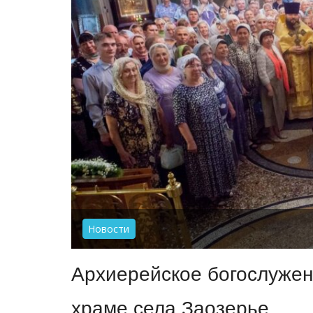
Новости
Архиерейское богослужен
храме села Заозерье