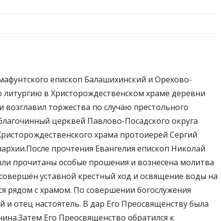
Амафунтского епископ Балашихинский и Орехово-
 литургию в Христорождественском храме деревни
и возглавил торжества по случаю престольного
 благочинный церквей Павлово-Посадского округа
 Христорождественского храма протоиерей Сергий
архии.После прочтения Евангелия епископ Николай
ыли прочитаны особые прошения и вознесена молитва
 совершён уставной крестный ход и освящение воды на
я рядом с храмом. По совершении богослужения
 и отец настоятель. В дар Его Преосвященству была
чина.Затем Его Преосвященство обратился к