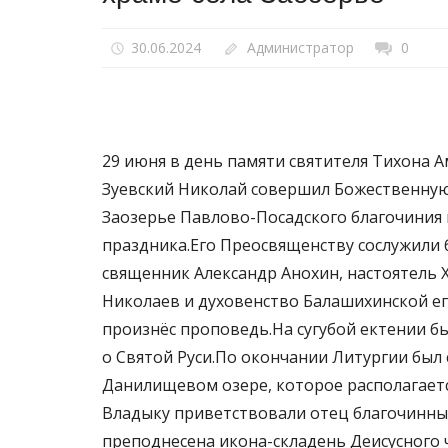
30.06.2024
Администратор
0
29 июня в день памяти святителя Тихона 
Зуевский Николай совершил Божественную
Заозерье Павлово-Посадского благочиния 
праздника.Его Преосвященству сослужили
священник Александр Анохин, настоятель
Николаев и духовенство Балашихинской еп
произнёс проповедь.На сугубой ектении б
о Святой Руси.По окончании Литургии был
Данилищевом озере, которое располагаетс
Владыку приветствовали отец благочинный
преподнесена икона-складень Деисусного 