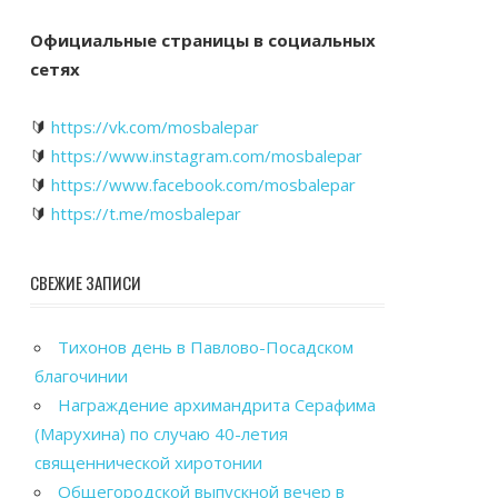
Официальные страницы в социальных
сетях
🔰
https://vk.com/mosbalepar
🔰
https://www.instagram.com/mosbalepar
🔰
https://www.facebook.com/mosbalepar
🔰
https://t.me/mosbalepar
СВЕЖИЕ ЗАПИСИ
Тихонов день в Павлово-Посадском
благочинии
Награждение архимандрита Серафима
(Марухина) по случаю 40-летия
священнической хиротонии
Общегородской выпускной вечер в