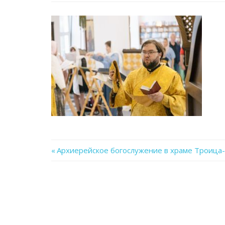
Previous
Архиерейское богослужение в храме Троица
Навигация
Post:
по
записям