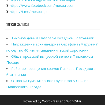
🔰
https://www.facebook.com/mosbalepar
🔰
https://t.me/mosbalepar
СВЕЖИЕ ЗАПИСИ
Тихонов день в Павлово-Посадском благочинии
Награждение архимандрита Серафима (Марухина)
по случаю 40-летия священнической хиротонии
Общегородской выпускной вечер в Павловском
Посаде
Рабочие посещения храмов Павлово-Посадского
благочиния
Отправка гуманитарного груза в зону СВО из
Павловского Посада
Powered by
WordPress
and
WorldStar
.