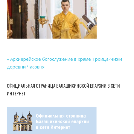
29
at
14.1
Previous
Архиерейское богослужение в храме Троица-Чижи
Навигация
деревни Часовня
Post:
по
ОФИЦИАЛЬНАЯ СТРАНИЦА БАЛАШИХИНСКОЙ ЕПАРХИИ В СЕТИ
записям
ИНТЕРНЕТ