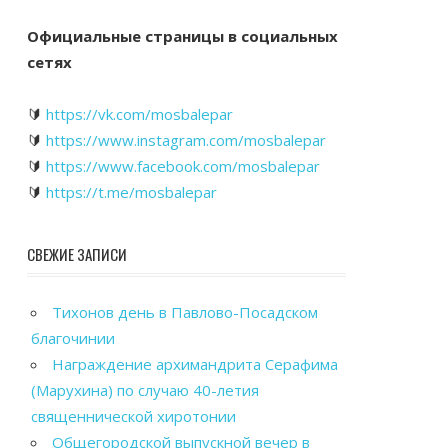
Официальные страницы в социальных
сетях
🔰
https://vk.com/mosbalepar
🔰
https://www.instagram.com/mosbalepar
🔰
https://www.facebook.com/mosbalepar
🔰
https://t.me/mosbalepar
СВЕЖИЕ ЗАПИСИ
Тихонов день в Павлово-Посадском
благочинии
Награждение архимандрита Серафима
(Марухина) по случаю 40-летия
священнической хиротонии
Общегородской выпускной вечер в