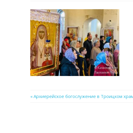
Previous
Архиерейское богослужение в Троицком хра
Навигация
Post:
по
записям