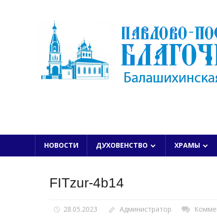
Skip
to
content
БАЛАШИХИНСКОЙ ЕПАРХИИ
НОВОСТИ
ДУХОВЕНСТВО
ХРАМЫ
FITzur-4b14
28.05.2023
Администратор
Комме