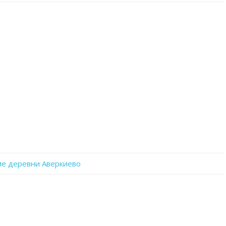
записи
FITzur-
4b14
ме деревни Аверкиево