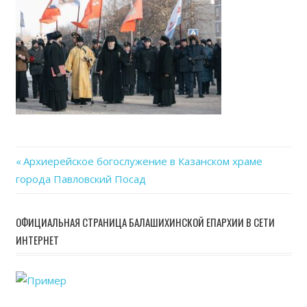
02-
23
at
19.24
Previous
Архиерейское богослужение в Казанском храме
Навигация
города Павловский Посад
Post:
по
ОФИЦИАЛЬНАЯ СТРАНИЦА БАЛАШИХИНСКОЙ ЕПАРХИИ В СЕТИ
записям
ИНТЕРНЕТ