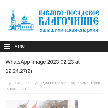
Skip
to
content
БАЛАШИХИНСКОЙ ЕПАРХИИ
ПАВЛОВО-
MENU
ПОСАДСКОЕ
WhatsApp Image 2023-02-23 at
БЛАГОЧИНИЕ
19.24.27(2)
23.02.2023
Администратор
Комментарии
к
отключены
запи
Wha
Ima
2023