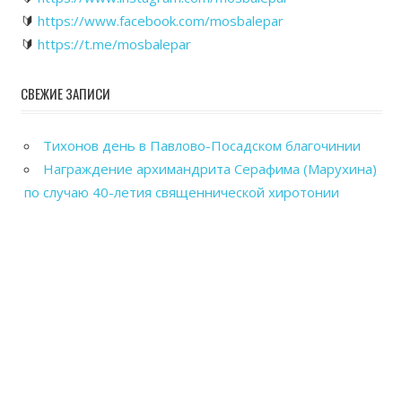
🔰
https://www.facebook.com/mosbalepar
🔰
https://t.me/mosbalepar
СВЕЖИЕ ЗАПИСИ
Тихонов день в Павлово-Посадском благочинии
Награждение архимандрита Серафима (Марухина)
по случаю 40-летия священнической хиротонии
Общегородской выпускной вечер в Павловском
Посаде
Рабочие посещения храмов Павлово-Посадского
благочиния
Отправка гуманитарного груза в зону СВО из
Павловского Посада
Powered by
WordPress
and
WorldStar
.