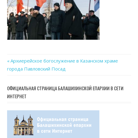
23
at
19.2
Previous
Архиерейское богослужение в Казанском храме
Навигация
города Павловский Посад
Post:
по
ОФИЦИАЛЬНАЯ СТРАНИЦА БАЛАШИХИНСКОЙ ЕПАРХИИ В СЕТИ
записям
ИНТЕРНЕТ