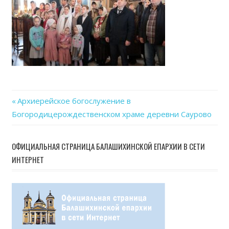
07
at
17.2
Previous
Архиерейское богослужение в
Навигация
Богородицерождественском храме деревни Саурово
Post:
по
ОФИЦИАЛЬНАЯ СТРАНИЦА БАЛАШИХИНСКОЙ ЕПАРХИИ В СЕТИ
записям
ИНТЕРНЕТ