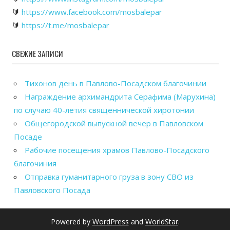
🔰
https://www.facebook.com/mosbalepar
🔰
https://t.me/mosbalepar
СВЕЖИЕ ЗАПИСИ
Тихонов день в Павлово-Посадском благочинии
Награждение архимандрита Серафима (Марухина)
по случаю 40-летия священнической хиротонии
Общегородской выпускной вечер в Павловском
Посаде
Рабочие посещения храмов Павлово-Посадского
благочиния
Отправка гуманитарного груза в зону СВО из
Павловского Посада
Powered by
WordPress
and
WorldStar
.