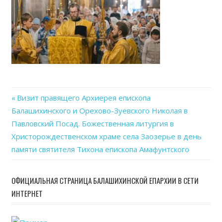
29
at
20.5
Previous
Визит правящего Архиерея епископа
Навигация
Балашихинского и Орехово-Зуевского Николая в
Post:
Павловский Посад. Божественная литургия в
по
Христорождественском храме села Заозерье в день
записям
памяти святителя Тихона епископа Амафунтского
ОФИЦИАЛЬНАЯ СТРАНИЦА БАЛАШИХИНСКОЙ ЕПАРХИИ В СЕТИ
ИНТЕРНЕТ