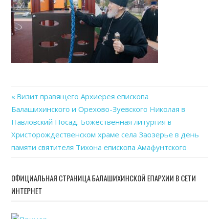
29
at
20.4
Previous
Визит правящего Архиерея епископа
Навигация
Балашихинского и Орехово-Зуевского Николая в
Post:
Павловский Посад. Божественная литургия в
по
Христорождественском храме села Заозерье в день
записям
памяти святителя Тихона епископа Амафунтского
ОФИЦИАЛЬНАЯ СТРАНИЦА БАЛАШИХИНСКОЙ ЕПАРХИИ В СЕТИ
ИНТЕРНЕТ