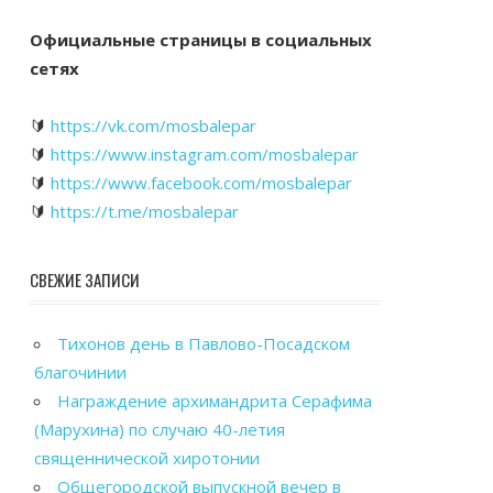
Официальные страницы в социальных
сетях
🔰
https://vk.com/mosbalepar
🔰
https://www.instagram.com/mosbalepar
🔰
https://www.facebook.com/mosbalepar
🔰
https://t.me/mosbalepar
СВЕЖИЕ ЗАПИСИ
Тихонов день в Павлово-Посадском
благочинии
Награждение архимандрита Серафима
(Марухина) по случаю 40-летия
священнической хиротонии
Общегородской выпускной вечер в