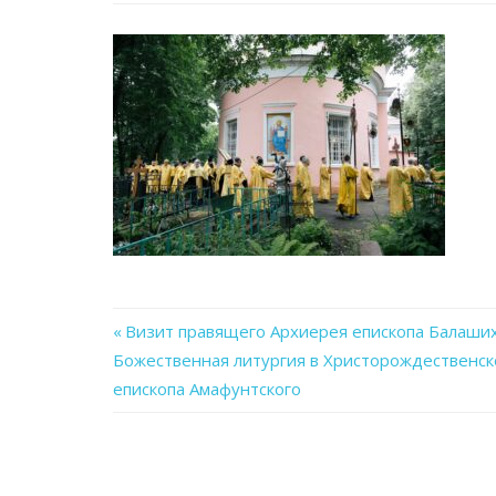
Previous
Визит правящего Архиерея епископа Балаших
Навигация
Божественная литургия в Христорождественско
Post:
епископа Амафунтского
по
записям