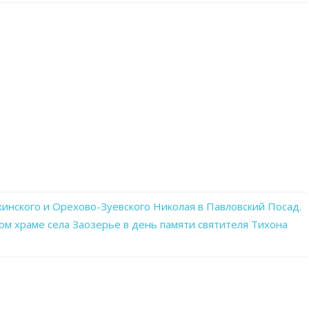
записи
WhatsApp
Image
2023-
06-
29
at
20.45.36(1)
инского и Орехово-Зуевского Николая в Павловский Посад.
м храме села Заозерье в день памяти святителя Тихона