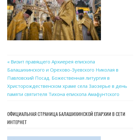
29
at
20.4
Previous
Визит правящего Архиерея епископа
Навигация
Балашихинского и Орехово-Зуевского Николая в
Post:
Павловский Посад. Божественная литургия в
по
Христорождественском храме села Заозерье в день
записям
памяти святителя Тихона епископа Амафунтского
ОФИЦИАЛЬНАЯ СТРАНИЦА БАЛАШИХИНСКОЙ ЕПАРХИИ В СЕТИ
ИНТЕРНЕТ