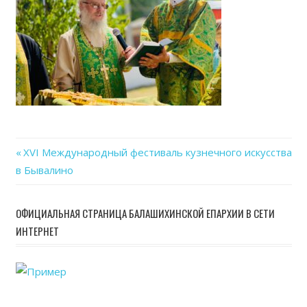
12
at
19.5
Previous
XVI Международный фестиваль кузнечного искусства
Навигация
в Бывалино
Post:
по
ОФИЦИАЛЬНАЯ СТРАНИЦА БАЛАШИХИНСКОЙ ЕПАРХИИ В СЕТИ
записям
ИНТЕРНЕТ