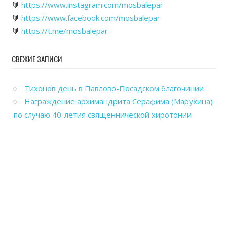
🔰
https://www.instagram.com/mosbalepar
🔰
https://www.facebook.com/mosbalepar
🔰
https://t.me/mosbalepar
СВЕЖИЕ ЗАПИСИ
Тихонов день в Павлово-Посадском благочинии
Награждение архимандрита Серафима (Марухина)
по случаю 40-летия священнической хиротонии
Общегородской выпускной вечер в Павловском
Посаде
Рабочие посещения храмов Павлово-Посадского
благочиния
Отправка гуманитарного груза в зону СВО из
Павловского Посада
Powered by
WordPress
and
WorldStar
.