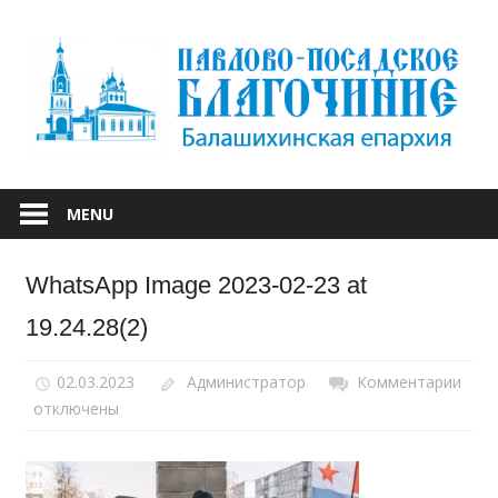
Skip
to
content
БАЛАШИХИНСКОЙ ЕПАРХИИ
ПАВЛОВО-
MENU
ПОСАДСКОЕ
WhatsApp Image 2023-02-23 at
БЛАГОЧИНИЕ
19.24.28(2)
02.03.2023
Администратор
Комментарии
к
отключены
запи
Wha
Ima
2023