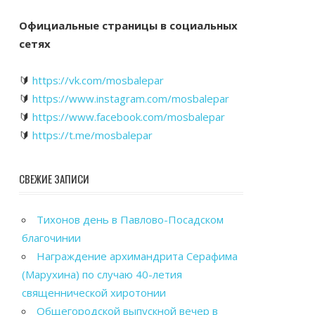
Официальные страницы в социальных
сетях
🔰
https://vk.com/mosbalepar
🔰
https://www.instagram.com/mosbalepar
🔰
https://www.facebook.com/mosbalepar
🔰
https://t.me/mosbalepar
СВЕЖИЕ ЗАПИСИ
Тихонов день в Павлово-Посадском
благочинии
Награждение архимандрита Серафима
(Марухина) по случаю 40-летия
священнической хиротонии
Общегородской выпускной вечер в