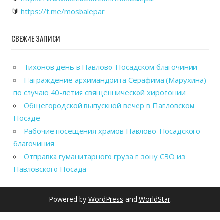
🔰
https://t.me/mosbalepar
СВЕЖИЕ ЗАПИСИ
Тихонов день в Павлово-Посадском благочинии
Награждение архимандрита Серафима (Марухина)
по случаю 40-летия священнической хиротонии
Общегородской выпускной вечер в Павловском
Посаде
Рабочие посещения храмов Павлово-Посадского
благочиния
Отправка гуманитарного груза в зону СВО из
Павловского Посада
Powered by
WordPress
and
WorldStar
.