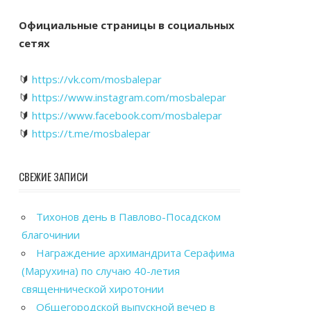
Официальные страницы в социальных
сетях
🔰
https://vk.com/mosbalepar
🔰
https://www.instagram.com/mosbalepar
🔰
https://www.facebook.com/mosbalepar
🔰
https://t.me/mosbalepar
СВЕЖИЕ ЗАПИСИ
Тихонов день в Павлово-Посадском
благочинии
Награждение архимандрита Серафима
(Марухина) по случаю 40-летия
священнической хиротонии
Общегородской выпускной вечер в