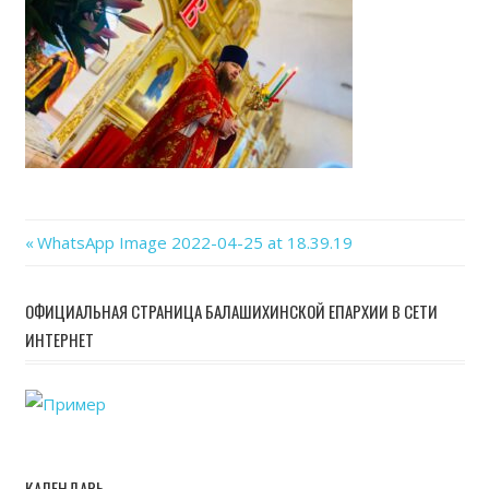
25
at
18.3
Previous
WhatsApp Image 2022-04-25 at 18.39.19
Навигация
Post:
по
ОФИЦИАЛЬНАЯ СТРАНИЦА БАЛАШИХИНСКОЙ ЕПАРХИИ В СЕТИ
ИНТЕРНЕТ
записям
КАЛЕНДАРЬ